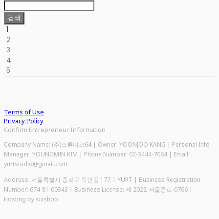
검색
1
2
3
4
5
Terms of Use
Privacy Policy
Confirm Entrepreneur Information
Company Name: (주)스튜디오64 | Owner: YOONJOO KANG | Personal Info
Manager: YOUNGMIN KIM | Phone Number: 02-3444-7064 | Email:
yurtstudio@gmail.com
Address: 서울특별시 종로구 옥인동 177-1 YURT | Business Registration
Number:
674-81-00343
| Business License:
제 2022-서울종로-0766
|
Hosting by sixshop