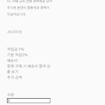
다. 이때 금속 전용 광택제로 닦아
주시면 본연의 황동색과 광택이
되살아납니다.
48,000원
적립금
5%
기본 적립
5%
배송비
-
함께 구매 시 배송비 절약 상
품 보기
추가 금액
수량