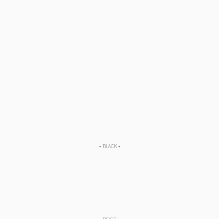
▪︎ BLACK ▪︎