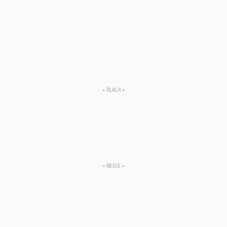
▪︎ BLACK ▪︎
▪︎ BEIGE ▪︎