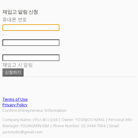
재입고 알림 신청
휴대폰 번호
-
-
재입고 시 알림
신청하기
Terms of Use
Privacy Policy
Confirm Entrepreneur Information
Company Name: (주)스튜디오64 | Owner: YOONJOO KANG | Personal Info
Manager: YOUNGMIN KIM | Phone Number: 02-3444-7064 | Email:
yurtstudio@gmail.com