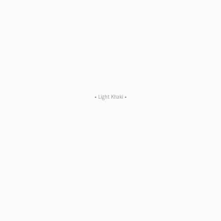
▪︎ Light Khaki ▪︎