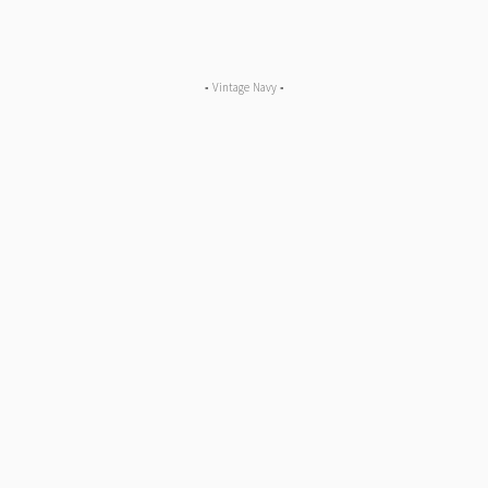
▪︎ Vintage Navy ▪︎