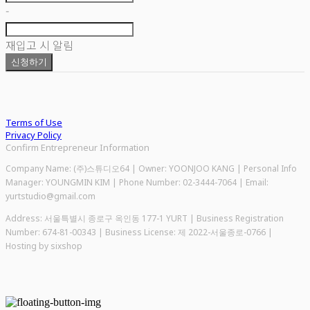
-
재입고 시 알림
신청하기
Terms of Use
Privacy Policy
Confirm Entrepreneur Information
Company Name: (주)스튜디오64 | Owner: YOONJOO KANG | Personal Info
Manager: YOUNGMIN KIM | Phone Number: 02-3444-7064 | Email:
yurtstudio@gmail.com
Address: 서울특별시 종로구 옥인동 177-1 YURT | Business Registration
Number:
674-81-00343
| Business License:
제 2022-서울종로-0766
|
Hosting by sixshop