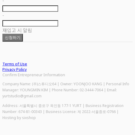
-
-
재입고 시 알림
신청하기
Terms of Use
Privacy Policy
Confirm Entrepreneur Information
Company Name: (주)스튜디오64 | Owner: YOONJOO KANG | Personal Info
Manager: YOUNGMIN KIM | Phone Number: 02-3444-7064 | Email:
yurtstudio@gmail.com
Address: 서울특별시 종로구 옥인동 177-1 YURT | Business Registration
Number:
674-81-00343
| Business License:
제 2022-서울종로-0766
|
Hosting by sixshop